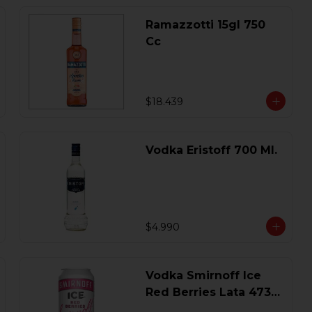
Ramazzotti 15gl 750
Cc
$18.439
Vodka Eristoff 700 Ml.
$4.990
Vodka Smirnoff Ice
Red Berries Lata 473
Ml.