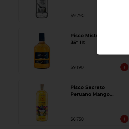
$9.790
Pisco Mistral Especial
35° 1lt
$9.190
Pisco Secreto
Peruano Mango
Coctel 1 Lt
$6.750