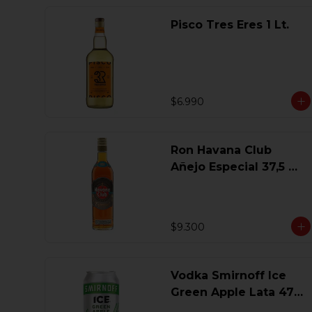
Pisco Tres Eres 1 Lt.
$6.990
Ron Havana Club
Añejo Especial 37,5 Gl
750 Ml.
$9.300
Vodka Smirnoff Ice
Green Apple Lata 473
Ml.