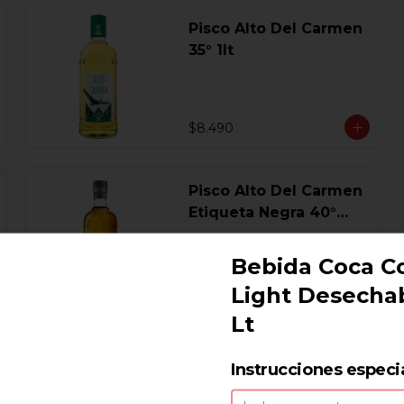
Pisco Alto Del Carmen
35° 1lt
$8.490
Pisco Alto Del Carmen
Etiqueta Negra 40°
750 Ml.
Bebida Coca C
Light Desechab
$17.440
Lt
Pisco Campanario
Instrucciones especi
Sour 16 Gl. 700 Ml.