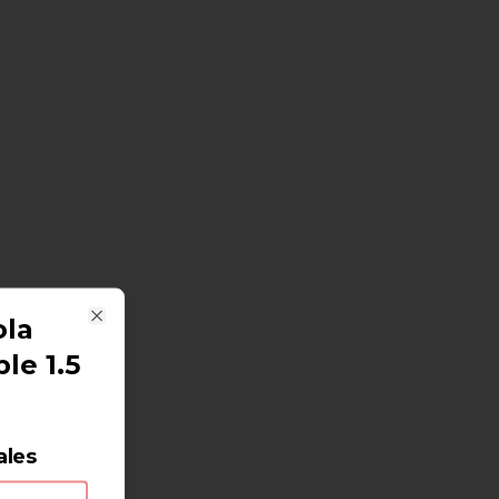
ola
Close
le 1.5
ales