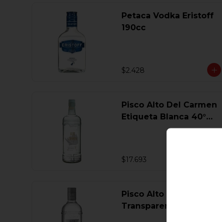
Petaca Vodka Eristoff
190cc
$2.428
Pisco Alto Del Carmen
Etiqueta Blanca 40°
750 Ml.
$17.693
Pisco Alto Del Carmen
Transparente 40° 750
Ml.