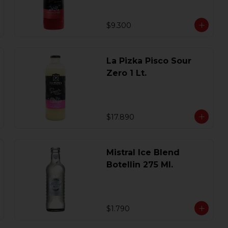
$9.300
La Pizka Pisco Sour
Zero 1 Lt.
$17.890
Mistral Ice Blend
Botellin 275 Ml.
$1.790