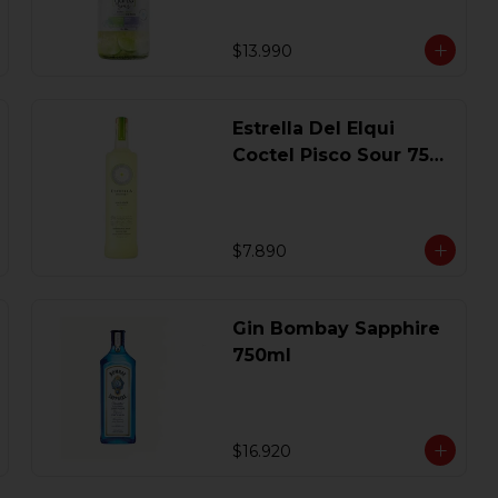
$13.990
Estrella Del Elqui
Coctel Pisco Sour 750
Ml.
$7.890
Gin Bombay Sapphire
750ml
$16.920