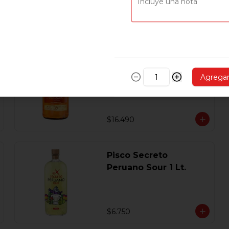
$5.890
Pisco Mistral Nobel
Añejado En Roble
Agrega
Clasico 40 Gl.750 Ml.
$16.490
Pisco Secreto
Peruano Sour 1 Lt.
$6.750