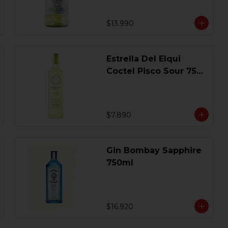
$13.990
Estrella Del Elqui
Coctel Pisco Sour 750
Ml.
$7.890
Gin Bombay Sapphire
750ml
$16.920