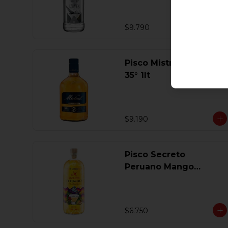
$9.790
Pisco Mistral Especial
35° 1lt
$9.190
Pisco Secreto
Peruano Mango
Coctel 1 Lt
$6.750