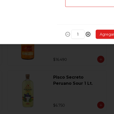
$5.890
Pisco Mistral Nobel
Agrega
Añejado En Roble
Clasico 40 Gl.750 Ml.
$16.490
Pisco Secreto
Peruano Sour 1 Lt.
$6.750