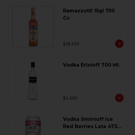
Ramazzotti 15gl 750
Cc
$18.439
Vodka Eristoff 700 Ml.
$4.990
Vodka Smirnoff Ice
Red Berries Lata 473
Ml.