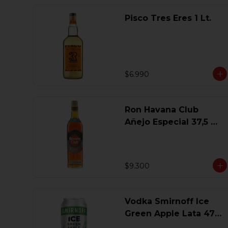
Pisco Tres Eres 1 Lt.
$6.990
Ron Havana Club
Añejo Especial 37,5 Gl
750 Ml.
$9.300
Vodka Smirnoff Ice
Green Apple Lata 473
Ml.