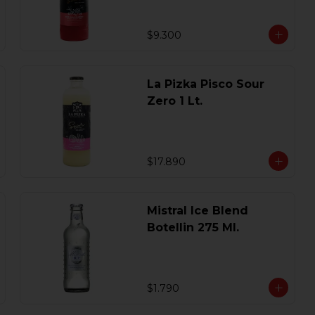
$9.300
La Pizka Pisco Sour
Zero 1 Lt.
$17.890
Mistral Ice Blend
Botellin 275 Ml.
$1.790