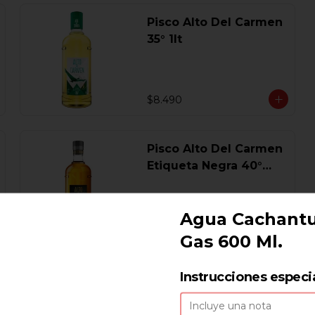
Pisco Alto Del Carmen
35° 1lt
$8.490
Pisco Alto Del Carmen
Etiqueta Negra 40°
750 Ml.
Agua Cachant
$17.440
Gas 600 Ml.
Pisco Campanario
Instrucciones especi
Sour 16 Gl. 700 Ml.