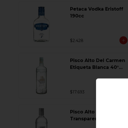
Petaca Vodka Eristoff
190cc
$2.428
Pisco Alto Del Carmen
Etiqueta Blanca 40°
750 Ml.
$17.693
Pisco Alto Del Carmen
Transparente 40° 750
Ml.