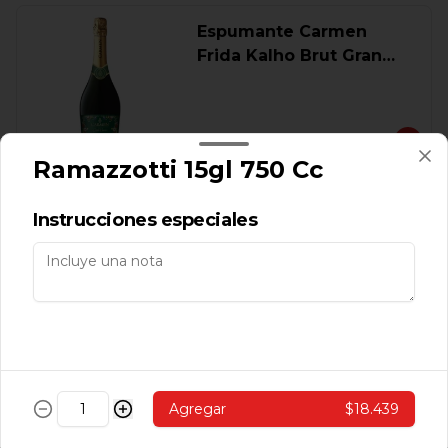
Espumante Carmen
Frida Kalho Brut Gran
Cuvee 750 Ml.
$9.560
Ramazzotti 15gl 750 Cc
Oferta Pack 2 Vino Frida
Instrucciones especiales
Kahlo Reserva 750 Ml.
$8.390
Vino Adobe Carmener
Agregar
$18.439
Reserva 750 Cc.