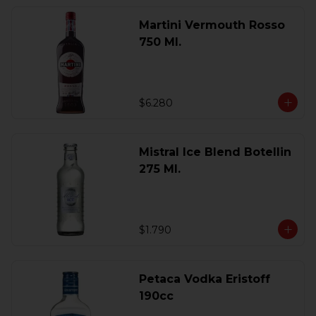
Martini Vermouth Rosso
750 Ml.
$6.280
Mistral Ice Blend Botellin
275 Ml.
$1.790
Petaca Vodka Eristoff
190cc