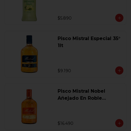
$5.890
Pisco Mistral Especial 35°
1lt
$9.190
Pisco Mistral Nobel
Añejado En Roble
Clasico 40 Gl.750 Ml.
$16.490