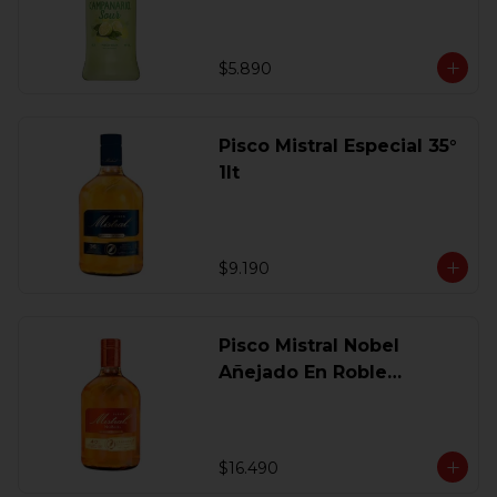
$5.890
Pisco Mistral Especial 35°
1lt
$9.190
Pisco Mistral Nobel
Añejado En Roble
Clasico 40 Gl.750 Ml.
$16.490