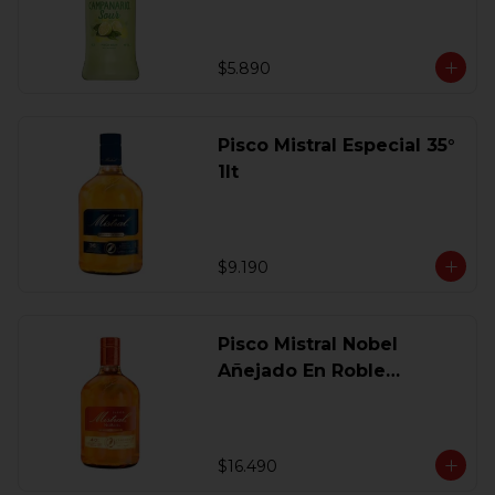
$5.890
Pisco Mistral Especial 35°
1lt
$9.190
Pisco Mistral Nobel
Añejado En Roble
Clasico 40 Gl.750 Ml.
$16.490