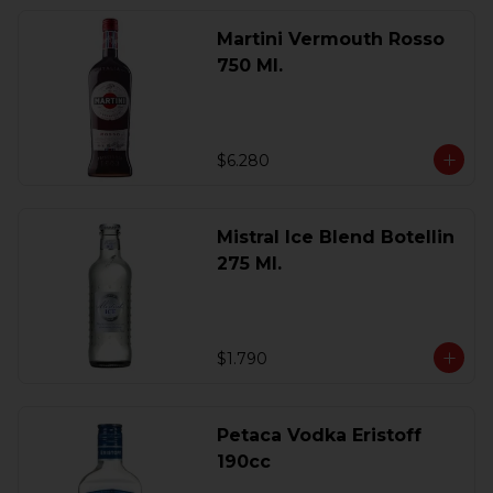
Martini Vermouth Rosso
750 Ml.
$6.280
Mistral Ice Blend Botellin
275 Ml.
$1.790
Petaca Vodka Eristoff
190cc