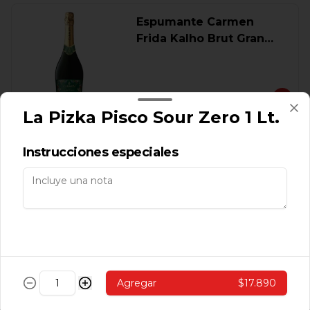
Espumante Carmen
Frida Kalho Brut Gran
Cuvee 750 Ml.
$9.560
La Pizka Pisco Sour Zero 1 Lt.
Oferta Pack 2 Vino Frida
Instrucciones especiales
Kahlo Reserva 750 Ml.
$8.390
Vino Adobe Carmener
Agregar
$17.890
Reserva 750 Cc.