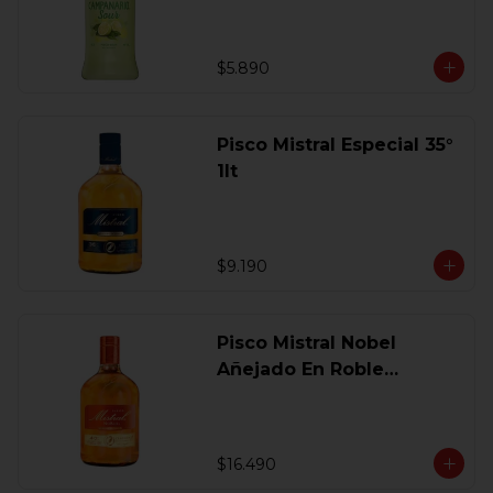
$5.890
Pisco Mistral Especial 35°
1lt
$9.190
Pisco Mistral Nobel
Añejado En Roble
Clasico 40 Gl.750 Ml.
$16.490