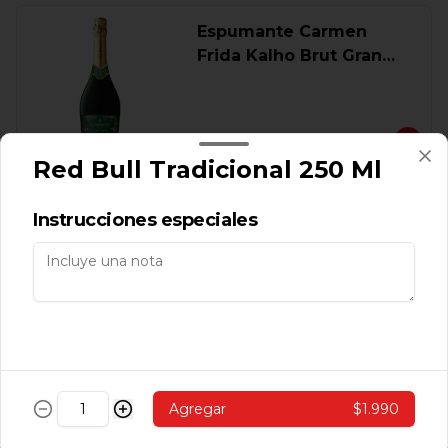
Espumante Carmen
Frida Kalho Brut Gran
Cuvee 750 Ml.
$9.560
Red Bull Tradicional 250 Ml
Oferta Pack 2 Vino Frida
Instrucciones especiales
Kahlo Reserva 750 Ml.
$8.390
Vino Adobe Carmener
Agregar
$1.990
Reserva 750 Cc.