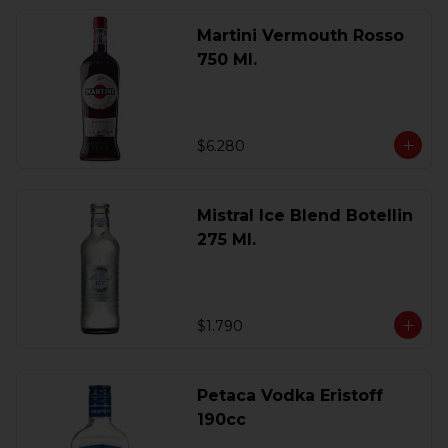
Martini Vermouth Rosso
750 Ml.
$6.280
Mistral Ice Blend Botellin
275 Ml.
$1.790
Petaca Vodka Eristoff
190cc