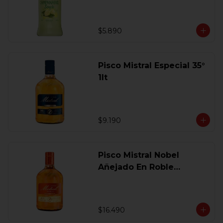
$5.890
Pisco Mistral Especial 35°
1lt
$9.190
Pisco Mistral Nobel
Añejado En Roble
Clasico 40 Gl.750 Ml.
$16.490