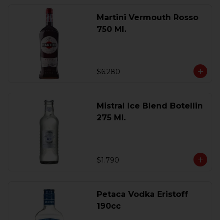
Martini Vermouth Rosso
750 Ml.
$6.280
Mistral Ice Blend Botellin
275 Ml.
$1.790
Petaca Vodka Eristoff
190cc