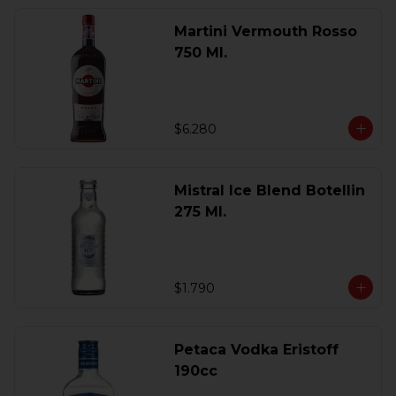
Martini Vermouth Rosso
750 Ml.
$6.280
Mistral Ice Blend Botellin
275 Ml.
$1.790
Petaca Vodka Eristoff
190cc