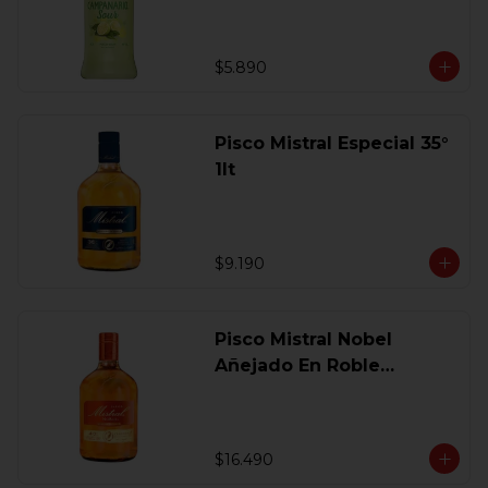
$5.890
Pisco Mistral Especial 35°
1lt
$9.190
Pisco Mistral Nobel
Añejado En Roble
Clasico 40 Gl.750 Ml.
$16.490