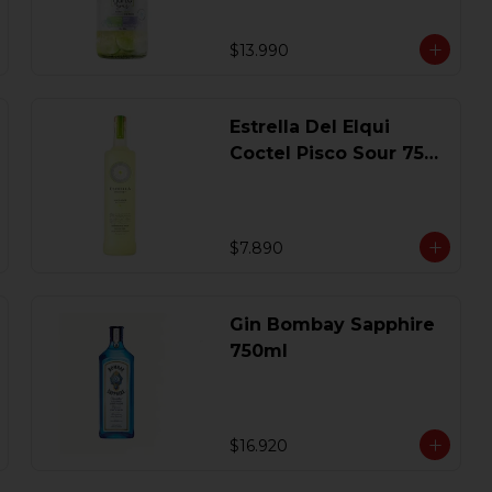
$13.990
Estrella Del Elqui
Coctel Pisco Sour 750
Ml.
$7.890
Gin Bombay Sapphire
750ml
$16.920