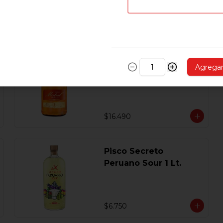
$5.890
Pisco Mistral Nobel
Agrega
Añejado En Roble
Clasico 40 Gl.750 Ml.
$16.490
Pisco Secreto
Peruano Sour 1 Lt.
$6.750