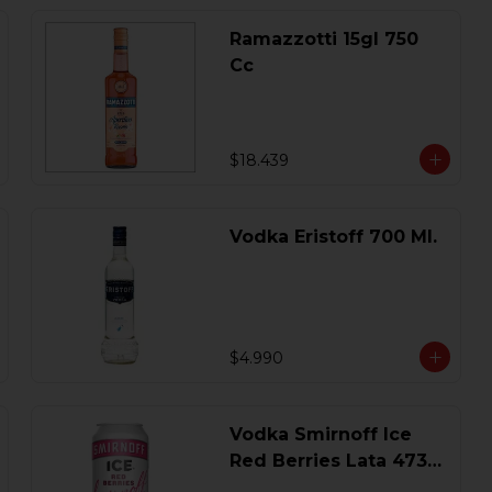
Ramazzotti 15gl 750
Cc
$18.439
Vodka Eristoff 700 Ml.
$4.990
Vodka Smirnoff Ice
Red Berries Lata 473
Ml.