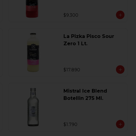
$9.300
La Pizka Pisco Sour
Zero 1 Lt.
$17.890
Mistral Ice Blend
Botellin 275 Ml.
$1.790