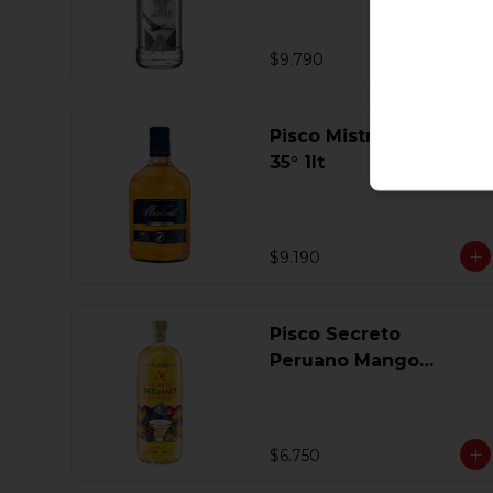
$9.790
Pisco Mistral Especial
35° 1lt
$9.190
Pisco Secreto
Peruano Mango
Coctel 1 Lt
$6.750