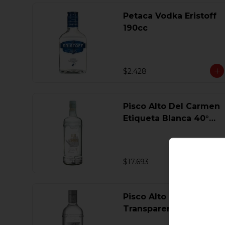
Petaca Vodka Eristoff
190cc
$2.428
Pisco Alto Del Carmen
Etiqueta Blanca 40°
750 Ml.
$17.693
Pisco Alto Del Carmen
Transparente 40° 750
Ml.