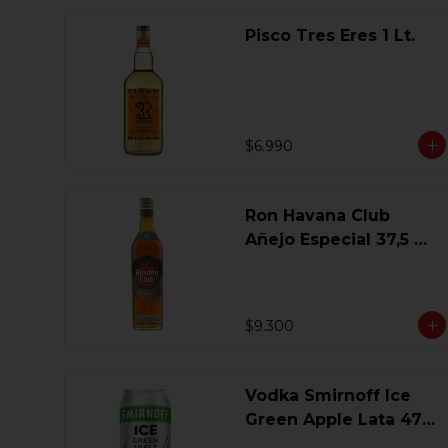
Pisco Tres Eres 1 Lt.
$6.990
Ron Havana Club
Añejo Especial 37,5 Gl
750 Ml.
$9.300
Vodka Smirnoff Ice
Green Apple Lata 473
Ml.