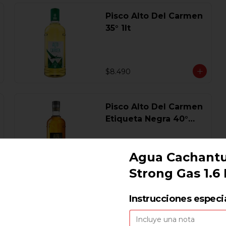
Pisco Alto Del Carmen
35° 1lt
$8.490
Pisco Alto Del Carmen
Etiqueta Negra 40°
750 Ml.
Agua Cachant
$17.440
Strong Gas 1.6 
Pisco Campanario
Instrucciones especi
Sour 16 Gl. 700 Ml.