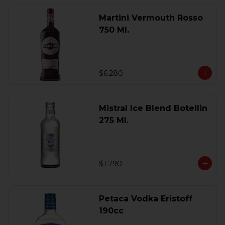
Martini Vermouth Rosso
750 Ml.
$6.280
Mistral Ice Blend Botellin
275 Ml.
$1.790
Petaca Vodka Eristoff
190cc