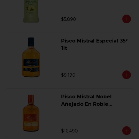
$5.890
Pisco Mistral Especial 35°
1lt
$9.190
Pisco Mistral Nobel
Añejado En Roble
Clasico 40 Gl.750 Ml.
$16.490