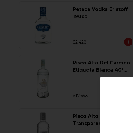
Petaca Vodka Eristoff
190cc
$2.428
Pisco Alto Del Carmen
Etiqueta Blanca 40°
750 Ml.
$17.693
Pisco Alto Del Carmen
Transparente 40° 750
Ml.