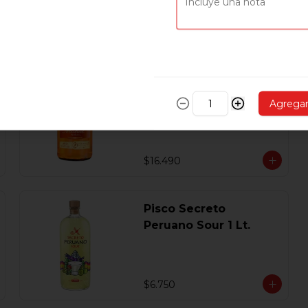
$5.890
Pisco Mistral Nobel
Añejado En Roble
Agrega
Clasico 40 Gl.750 Ml.
$16.490
Pisco Secreto
Peruano Sour 1 Lt.
$6.750