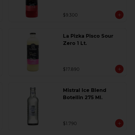
$9.300
La Pizka Pisco Sour
Zero 1 Lt.
$17.890
Mistral Ice Blend
Botellin 275 Ml.
$1.790