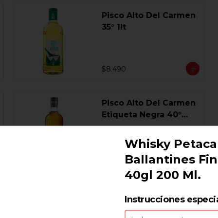
Pisco Alto Del Carmen
35° 1lt
$8.490
Pisco Alto Del Carmen
Etiqueta Negra 40°
750 Ml.
Whisky Petaca
Ballantines Fi
$17.440
40gl 200 Ml.
Pisco Campanario
Instrucciones especi
Sour 16 Gl. 700 Ml.