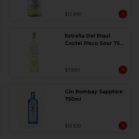
$13.990
Estrella Del Elqui
Coctel Pisco Sour 750
Ml.
$7.890
Gin Bombay Sapphire
750ml
$16.920