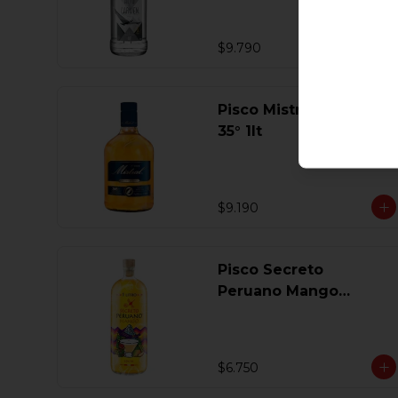
$9.790
Pisco Mistral Especial
35° 1lt
$9.190
Pisco Secreto
Peruano Mango
Coctel 1 Lt
$6.750