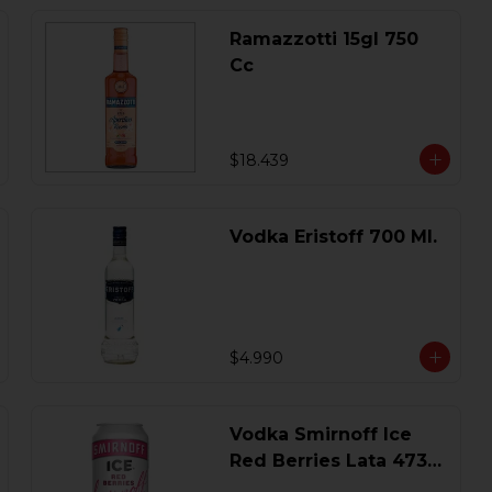
Ramazzotti 15gl 750
Cc
$18.439
Vodka Eristoff 700 Ml.
$4.990
Vodka Smirnoff Ice
Red Berries Lata 473
Ml.