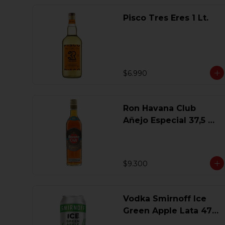
Pisco Tres Eres 1 Lt.
$6.990
Ron Havana Club
Añejo Especial 37,5 Gl
750 Ml.
$9.300
Vodka Smirnoff Ice
Green Apple Lata 473
Ml.