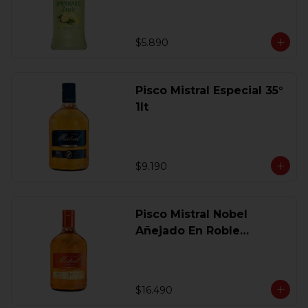
$5.890
Pisco Mistral Especial 35°
1lt
$9.190
Pisco Mistral Nobel
Añejado En Roble
Clasico 40 Gl.750 Ml.
$16.490