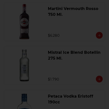
Martini Vermouth Rosso
750 Ml.
$6.280
Mistral Ice Blend Botellin
275 Ml.
$1.790
Petaca Vodka Eristoff
190cc