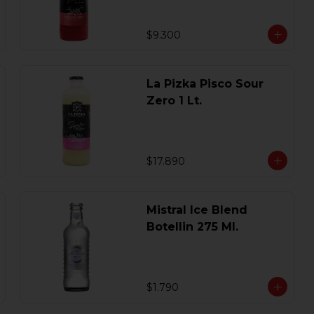
$9.300
La Pizka Pisco Sour
Zero 1 Lt.
$17.890
Mistral Ice Blend
Botellin 275 Ml.
$1.790