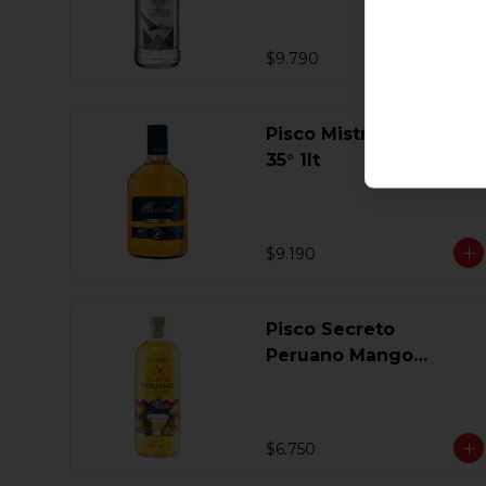
$9.790
Pisco Mistral Especial
35° 1lt
$9.190
Pisco Secreto
Peruano Mango
Coctel 1 Lt
$6.750