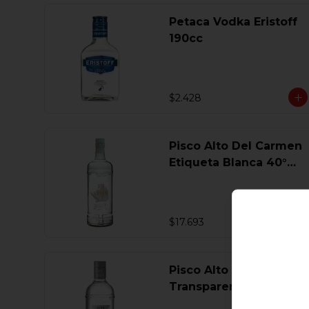
Petaca Vodka Eristoff
190cc
$2.428
Pisco Alto Del Carmen
Etiqueta Blanca 40°
750 Ml.
$17.693
Pisco Alto Del Carmen
Transparente 40° 750
Ml.