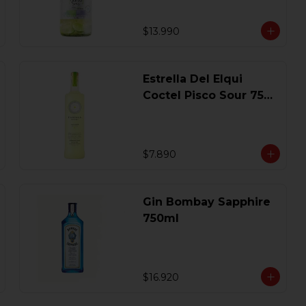
$13.990
Estrella Del Elqui
Coctel Pisco Sour 750
Ml.
$7.890
Gin Bombay Sapphire
750ml
$16.920