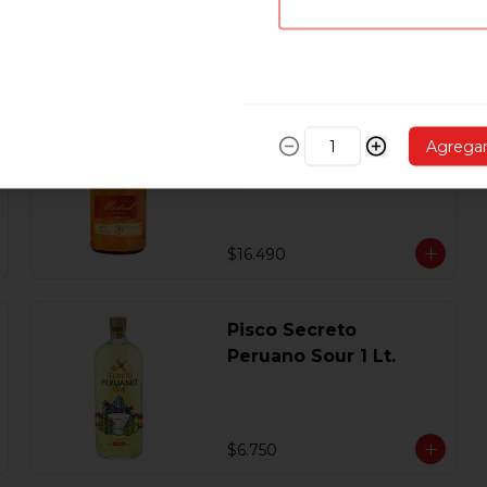
$5.890
Pisco Mistral Nobel
Agrega
Añejado En Roble
Clasico 40 Gl.750 Ml.
$16.490
Pisco Secreto
Peruano Sour 1 Lt.
$6.750