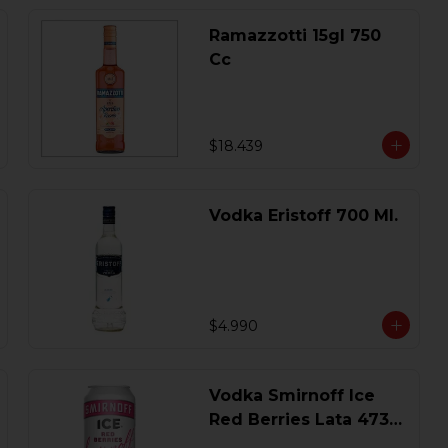
Ramazzotti 15gl 750
Cc
$18.439
Vodka Eristoff 700 Ml.
$4.990
Vodka Smirnoff Ice
Red Berries Lata 473
Ml.