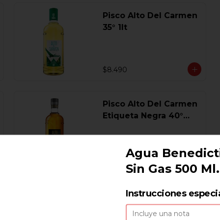
Pisco Alto Del Carmen
35° 1lt
$8.490
Pisco Alto Del Carmen
Etiqueta Negra 40°
750 Ml.
Agua Benedict
$17.440
Sin Gas 500 Ml.
Pisco Campanario
Instrucciones especi
Sour 16 Gl. 700 Ml.