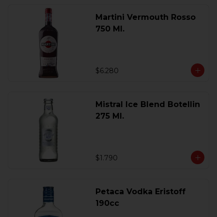
Martini Vermouth Rosso
750 Ml.
$6.280
Mistral Ice Blend Botellin
275 Ml.
$1.790
Petaca Vodka Eristoff
190cc