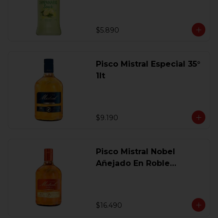
$5.890
Pisco Mistral Especial 35°
1lt
$9.190
Pisco Mistral Nobel
Añejado En Roble
Clasico 40 Gl.750 Ml.
$16.490