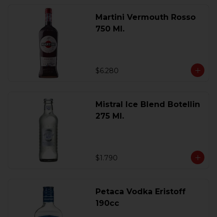
Martini Vermouth Rosso
750 Ml.
$6.280
Mistral Ice Blend Botellin
275 Ml.
$1.790
Petaca Vodka Eristoff
190cc