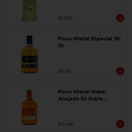
$5.890
Pisco Mistral Especial 35°
1lt
$9.190
Pisco Mistral Nobel
Añejado En Roble
Clasico 40 Gl.750 Ml.
$16.490