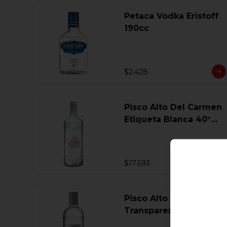
Petaca Vodka Eristoff
190cc
$2.428
Pisco Alto Del Carmen
Etiqueta Blanca 40°
750 Ml.
$17.693
Pisco Alto Del Carmen
Transparente 40° 750
Ml.