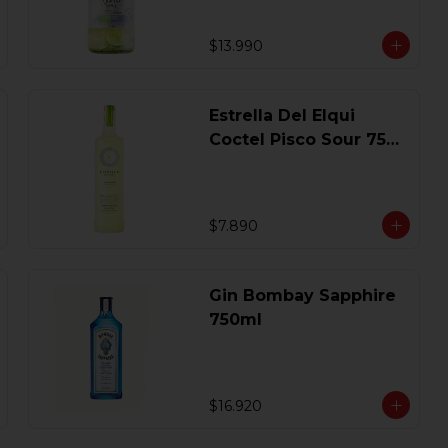
$13.990
Estrella Del Elqui
Coctel Pisco Sour 750
Ml.
$7.890
Gin Bombay Sapphire
750ml
$16.920