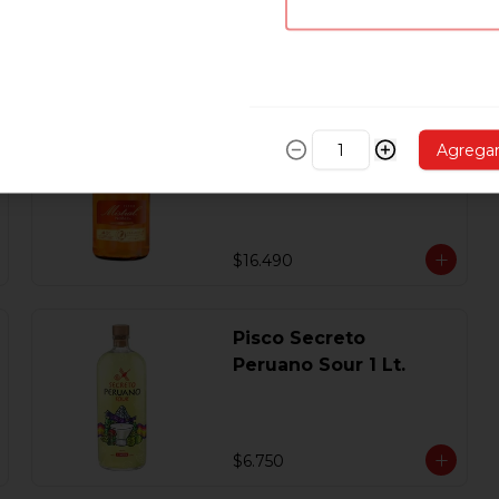
$5.890
Pisco Mistral Nobel
Agrega
Añejado En Roble
Clasico 40 Gl.750 Ml.
$16.490
Pisco Secreto
Peruano Sour 1 Lt.
$6.750