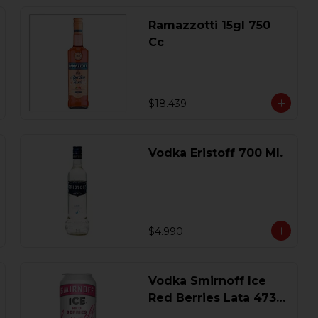
Ramazzotti 15gl 750
Cc
$18.439
Vodka Eristoff 700 Ml.
$4.990
Vodka Smirnoff Ice
Red Berries Lata 473
Ml.