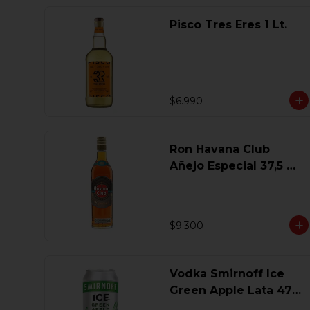
Pisco Tres Eres 1 Lt.
$6.990
Ron Havana Club
Añejo Especial 37,5 Gl
750 Ml.
$9.300
Vodka Smirnoff Ice
Green Apple Lata 473
Ml.