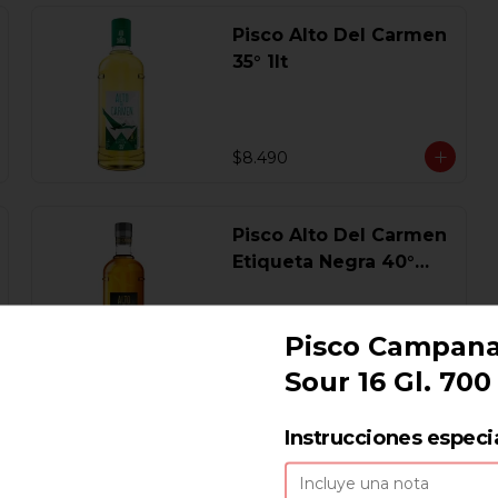
Pisco Alto Del Carmen
35° 1lt
$8.490
Pisco Alto Del Carmen
Etiqueta Negra 40°
750 Ml.
Pisco Campana
$17.440
Sour 16 Gl. 700
Pisco Campanario
Instrucciones especi
Sour 16 Gl. 700 Ml.