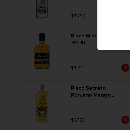
$9.790
Pisco Mistral Especial
35° 1lt
$9.190
Pisco Secreto
Peruano Mango
Coctel 1 Lt
$6.750