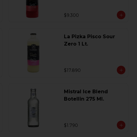
$9.300
La Pizka Pisco Sour
Zero 1 Lt.
$17.890
Mistral Ice Blend
Botellin 275 Ml.
$1.790