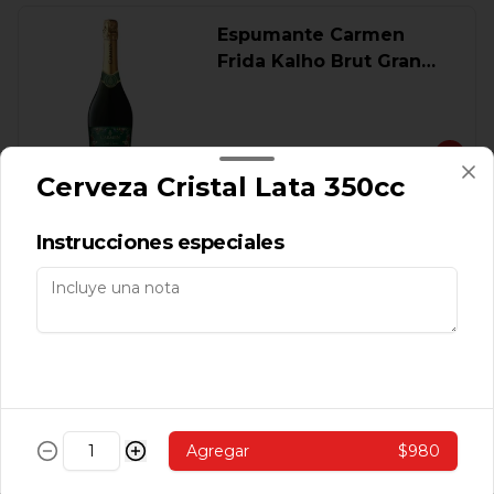
Espumante Carmen
Frida Kalho Brut Gran
Cuvee 750 Ml.
$9.560
Cerveza Cristal Lata 350cc
Oferta Pack 2 Vino Frida
Instrucciones especiales
Kahlo Reserva 750 Ml.
$8.390
Vino Adobe Carmener
Agregar
$980
Reserva 750 Cc.