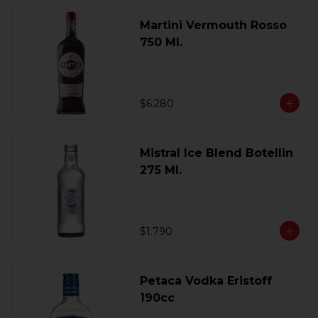
Martini Vermouth Rosso
750 Ml.
$6.280
Mistral Ice Blend Botellin
275 Ml.
$1.790
Petaca Vodka Eristoff
190cc