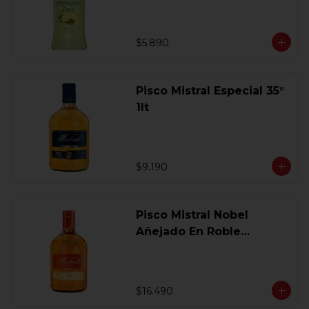
$5.890
Pisco Mistral Especial 35°
1lt
$9.190
Pisco Mistral Nobel
Añejado En Roble
Clasico 40 Gl.750 Ml.
$16.490