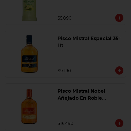
$5.890
Pisco Mistral Especial 35°
1lt
$9.190
Pisco Mistral Nobel
Añejado En Roble
Clasico 40 Gl.750 Ml.
$16.490