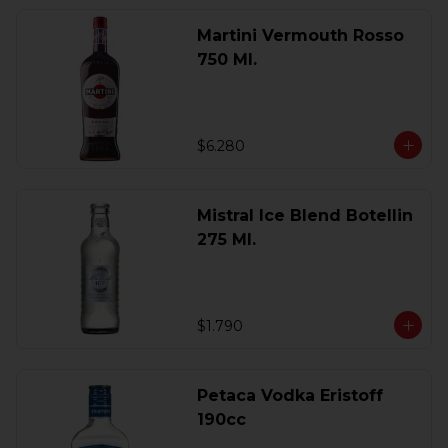
Martini Vermouth Rosso
750 Ml.
$6.280
Mistral Ice Blend Botellin
275 Ml.
$1.790
Petaca Vodka Eristoff
190cc