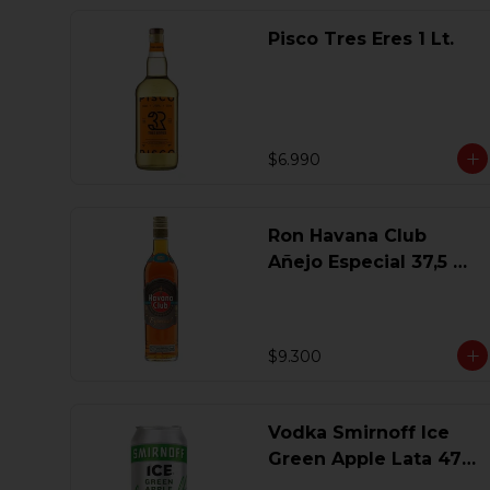
Pisco Tres Eres 1 Lt.
$6.990
Ron Havana Club
Añejo Especial 37,5 Gl
750 Ml.
$9.300
Vodka Smirnoff Ice
Green Apple Lata 473
Ml.