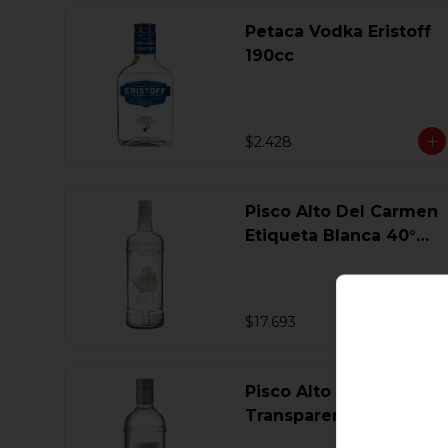
Petaca Vodka Eristoff
190cc
$2.428
Pisco Alto Del Carmen
Etiqueta Blanca 40°
750 Ml.
$17.693
Pisco Alto Del Carmen
Transparente 40° 750
Ml.