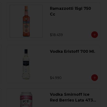
Ramazzotti 15gl 750
Cc
$18.439
Vodka Eristoff 700 Ml.
$4.990
Vodka Smirnoff Ice
Red Berries Lata 473
Ml.