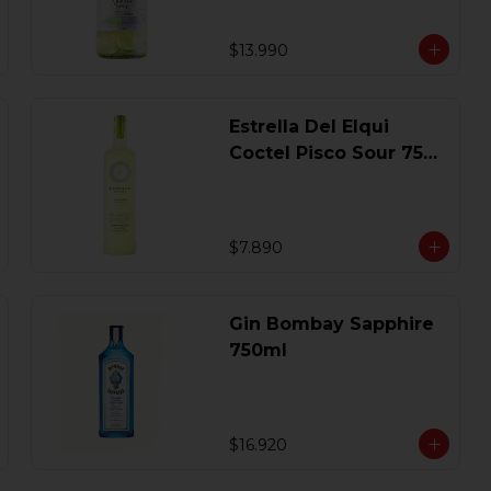
$13.990
Estrella Del Elqui
Coctel Pisco Sour 750
Ml.
$7.890
Gin Bombay Sapphire
750ml
$16.920