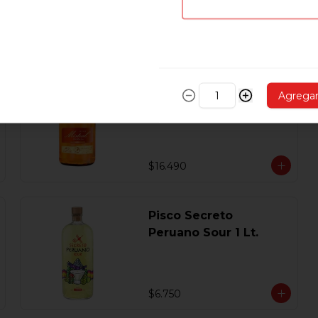
$5.890
Pisco Mistral Nobel
Agrega
Añejado En Roble
Clasico 40 Gl.750 Ml.
$16.490
Pisco Secreto
Peruano Sour 1 Lt.
$6.750