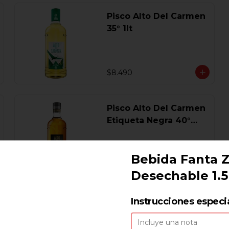
Pisco Alto Del Carmen
35° 1lt
$8.490
Pisco Alto Del Carmen
Etiqueta Negra 40°
750 Ml.
Bebida Fanta 
$17.440
Desechable 1.5 
Pisco Campanario
Instrucciones especi
Sour 16 Gl. 700 Ml.