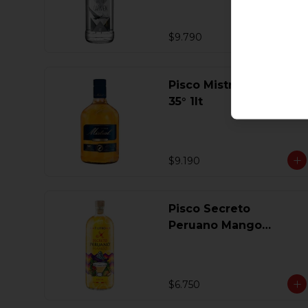
$9.790
Pisco Mistral Especial
35° 1lt
$9.190
Pisco Secreto
Peruano Mango
Coctel 1 Lt
$6.750