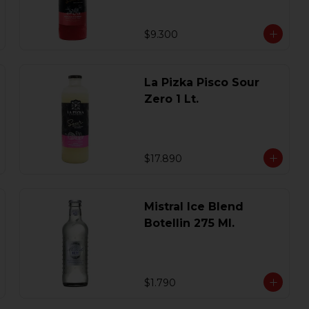
$9.300
La Pizka Pisco Sour
Zero 1 Lt.
$17.890
Mistral Ice Blend
Botellin 275 Ml.
$1.790