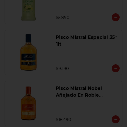
$5.890
Pisco Mistral Especial 35°
1lt
$9.190
Pisco Mistral Nobel
Añejado En Roble
Clasico 40 Gl.750 Ml.
$16.490