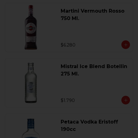
Martini Vermouth Rosso
750 Ml.
$6.280
Mistral Ice Blend Botellin
275 Ml.
$1.790
Petaca Vodka Eristoff
190cc