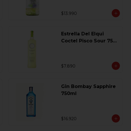
$13.990
Estrella Del Elqui
Coctel Pisco Sour 750
Ml.
$7.890
Gin Bombay Sapphire
750ml
$16.920