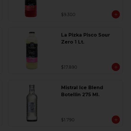
$9.300
La Pizka Pisco Sour
Zero 1 Lt.
$17.890
Mistral Ice Blend
Botellin 275 Ml.
$1.790