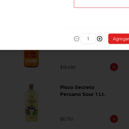
$5.890
Pisco Mistral Nobel
Agrega
Añejado En Roble
Clasico 40 Gl.750 Ml.
$16.490
Pisco Secreto
Peruano Sour 1 Lt.
$6.750