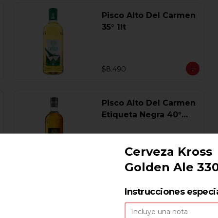
Pisco Alto Del Carmen
35° 1lt
$8.490
Pisco Alto Del Carmen
Etiqueta Negra 40°
750 Ml.
Cerveza Kross
$17.440
Golden Ale 33
Pisco Campanario
Instrucciones especi
Sour 16 Gl. 700 Ml.