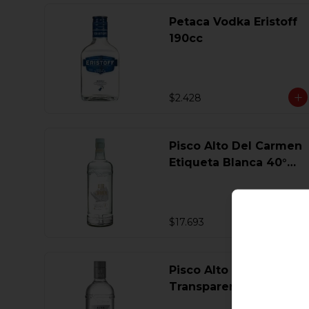
Petaca Vodka Eristoff
190cc
$2.428
Pisco Alto Del Carmen
Etiqueta Blanca 40°
750 Ml.
$17.693
Pisco Alto Del Carmen
Transparente 40° 750
Ml.