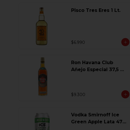
Pisco Tres Eres 1 Lt.
$6.990
Ron Havana Club
Añejo Especial 37,5 Gl
750 Ml.
$9.300
Vodka Smirnoff Ice
Green Apple Lata 473
Ml.