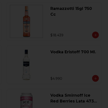
Ramazzotti 15gl 750
Cc
$18.439
Vodka Eristoff 700 Ml.
$4.990
Vodka Smirnoff Ice
Red Berries Lata 473
Ml.