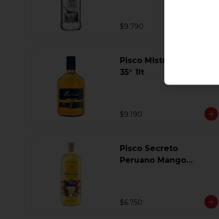
$9.790
Pisco Mistral Especial
35° 1lt
$9.190
Pisco Secreto
Peruano Mango
Coctel 1 Lt
$6.750