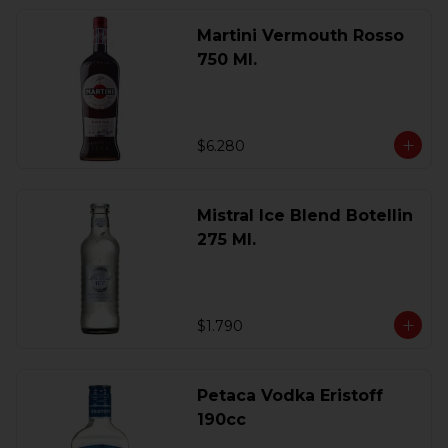
Martini Vermouth Rosso
750 Ml.
$6.280
Mistral Ice Blend Botellin
275 Ml.
$1.790
Petaca Vodka Eristoff
190cc