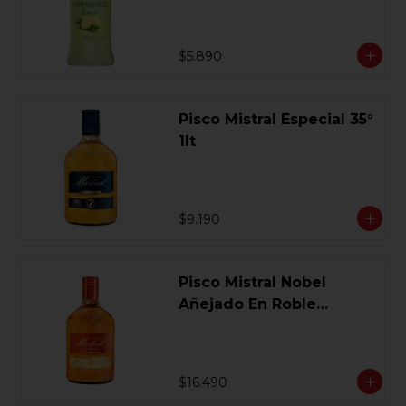
$5.890
Pisco Mistral Especial 35°
1lt
$9.190
Pisco Mistral Nobel
Añejado En Roble
Clasico 40 Gl.750 Ml.
$16.490